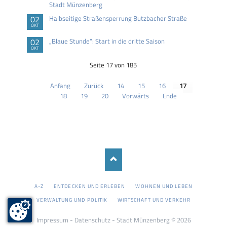
Stadt Münzenberg
02
Halbseitige Straßensperrung Butzbacher Straße
OKT
02
„Blaue Stunde“: Start in die dritte Saison
OKT
Seite 17 von 185
Anfang
Zurück
14
15
16
17
18
19
20
Vorwärts
Ende
NAVIGATION
A-Z
ENTDECKEN UND ERLEBEN
WOHNEN UND LEBEN
ÜBERSPRINGEN
VERWALTUNG UND POLITIK
WIRTSCHAFT UND VERKEHR
Impressum
-
Datenschutz
- Stadt Münzenberg © 2026