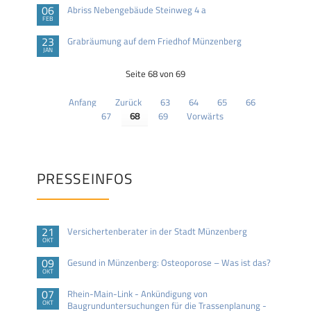
06
Abriss Nebengebäude Steinweg 4 a
FEB
23
Grabräumung auf dem Friedhof Münzenberg
JAN
Seite 68 von 69
Anfang
Zurück
63
64
65
66
67
68
69
Vorwärts
PRESSEINFOS
21
Versichertenberater in der Stadt Münzenberg
OKT
09
Gesund in Münzenberg: Osteoporose – Was ist das?
OKT
07
Rhein-Main-Link - Ankündigung von
OKT
Baugrunduntersuchungen für die Trassenplanung -