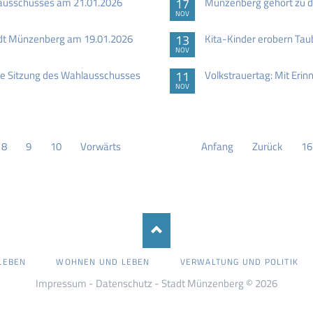
zausschusses am 21.01.2026
17
Münzenberg gehört zu d
NOV
adt Münzenberg am 19.01.2026
13
Kita-Kinder erobern Ta
NOV
e Sitzung des Wahlausschusses
11
Volkstrauertag: Mit Erin
NOV
8
9
10
Vorwärts
Anfang
Zurück
16
LEBEN
WOHNEN UND LEBEN
VERWALTUNG UND POLITIK
Impressum
-
Datenschutz
- Stadt Münzenberg © 2026