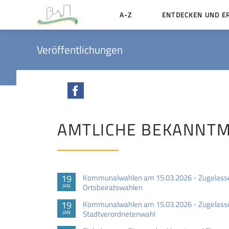
A-Z
ENTDECKEN UND E
Geschichte der Stadt
Veröffentlichungen
Sehenswertes
Aktiv erleben
Facebook
Essen und Übernacht
Heiraten in Münzenbe
AMTLICHE BEKANNT
19
Kommunalwahlen am 15.03.2026 - Zugelasse
Ortsbeiratswahlen
JAN
19
Kommunalwahlen am 15.03.2026 - Zugelasse
Stadtverordnetenwahl
JAN