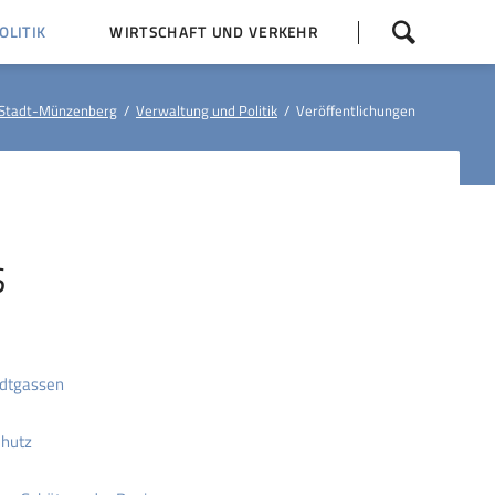
Navigation
LITIK
WIRTSCHAFT UND VERKEHR
überspringen
 Z
Dorfentwicklung (IKEK)
Stadt-Münzenberg
Verwaltung und Politik
Veröffentlichungen
Bauleitpläne
Baumaßnahmen
tner
Busfahrpläne
E-Ladesäule
S
tadtgassen
chutz