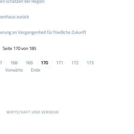
en Schätzen der Region
ubenhaus zurück
nerung an Vergangenheit für friedliche Zukunft
Seite 170 von 185
7
168
169
170
171
172
173
Vorwärts
Ende
WIRTSCHAFT UND VERKEHR