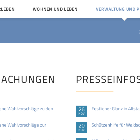
RLEBEN
WOHNEN UND LEBEN
VERWALTUNG UND PO
Kinder und Jugendliche
Bürgerservice von A bis
Mängelmelder
Miteinander leben
Vereine
Ämter und Ansprechpar
en
Bürger- und Kulturhäuser
Stellenausschreibungen
rg
Kirchengemeinden
MACHUNGEN
PRESSEINFO
Politische Gremien
ne Wahlvorschläge zu den
26
Festlicher Glanz in Alts
NOV
ne Wahlvorschläge zur
20
Schützenhilfe für Walds
NOV