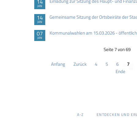
14
Einladung zur Sitzung des Haupt- und Finan
JAN
14
Gemeinsame Sitzung der Ortsbeiräte der St
JAN
07
Kommunalwahlen am 15.03.2026 - öffentlich
JAN
Seite 7 von 69
Anfang
Zurück
4
5
6
7
Ende
NAVIGATION
A-Z
ENTDECKEN UND ER
ÜBERSPRINGEN