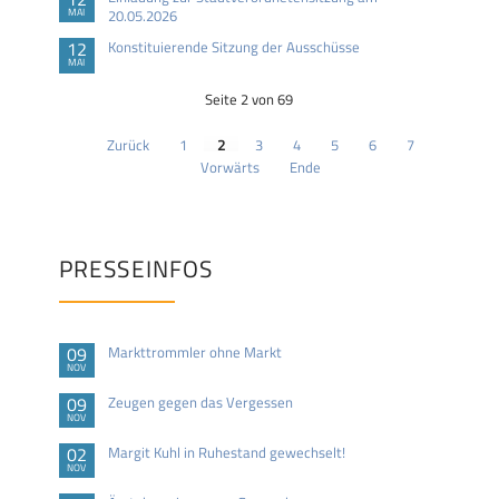
MAI
20.05.2026
12
Konstituierende Sitzung der Ausschüsse
MAI
Seite 2 von 69
Zurück
1
2
3
4
5
6
7
Vorwärts
Ende
PRESSEINFOS
09
Markttrommler ohne Markt
NOV
09
Zeugen gegen das Vergessen
NOV
02
Margit Kuhl in Ruhestand gewechselt!
NOV