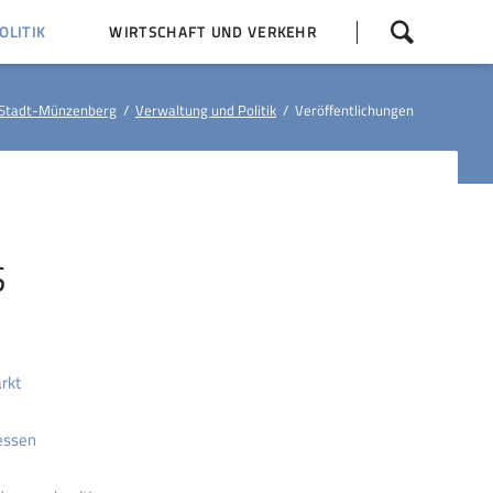
Navigation
LITIK
WIRTSCHAFT UND VERKEHR
überspringen
 Z
Dorfentwicklung (IKEK)
Stadt-Münzenberg
Verwaltung und Politik
Veröffentlichungen
Bauleitpläne
Baumaßnahmen
tner
Busfahrpläne
E-Ladesäule
S
rkt
essen