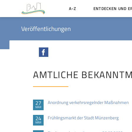
A-Z
ENTDECKEN UND E
Geschichte der Stadt
Veröffentlichungen
Sehenswertes
Aktiv erleben
Facebook
Essen und Übernacht
Heiraten in Münzenbe
AMTLICHE BEKANNT
27
Anordnung verkehrsregelnder Maßnahmen
MÄR
24
Frühlingsmarkt der Stadt Münzenberg
MÄR