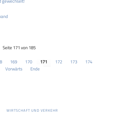
d gewechselt!
wand
Seite 171 von 185
8
169
170
171
172
173
174
Vorwärts
Ende
WIRTSCHAFT UND VERKEHR