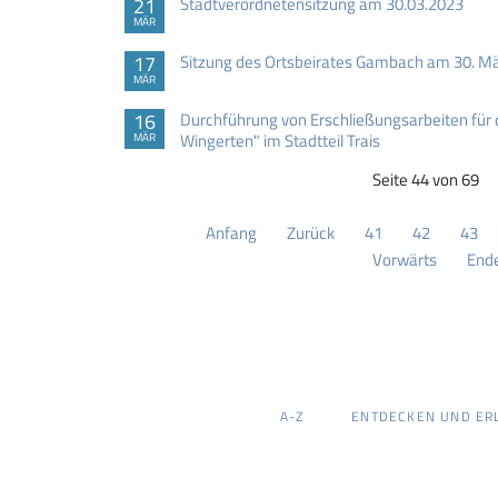
21
Stadtverordnetensitzung am 30.03.2023
MÄR
17
Sitzung des Ortsbeirates Gambach am 30. M
MÄR
16
Durchführung von Erschließungsarbeiten für 
Wingerten" im Stadtteil Trais
MÄR
Seite 44 von 69
Anfang
Zurück
41
42
43
Vorwärts
End
NAVIGATION
A-Z
ENTDECKEN UND ER
ÜBERSPRINGEN