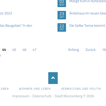
02
Margit Kuhl in Ruhestan
NOV
ärz 2023
23
Ärztehaus im neuen Ge
OKT
das Baugebiet "In den
22
Die Gelbe Tonne kommt
OKT
44
45
46
47
Anfang
Zurück
16
e
LEBEN
WOHNEN UND LEBEN
VERWALTUNG UND POLITIK
Impressum
-
Datenschutz
- Stadt Münzenberg © 2026