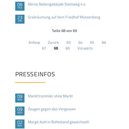
06
Abriss Nebengebäude Steinweg 4 a
FEB
23
Grabräumung auf dem Friedhof Münzenberg
JAN
Seite 68 von 69
Anfang
Zurück
63
64
65
66
67
68
69
Vorwärts
PRESSEINFOS
09
Markttrommler ohne Markt
NOV
09
Zeugen gegen das Vergessen
NOV
02
Margit Kuhl in Ruhestand gewechselt!
NOV