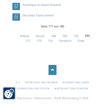
23
Ärztehaus im neuen Gewand
OKT
22
Die Gelbe Tonne kommt
OKT
Seite 171 von 185
Anfang
Zurück
168
169
170
171
172
173
174
Vorwärts
Ende
NAVIGATION
A-Z
ENTDECKEN UND ERLEBEN
WOHNEN UND LEBEN
ÜBERSPRINGEN
VERWALTUNG UND POLITIK
WIRTSCHAFT UND VERKEHR
Impressum
-
Datenschutz
- Stadt Münzenberg © 2026