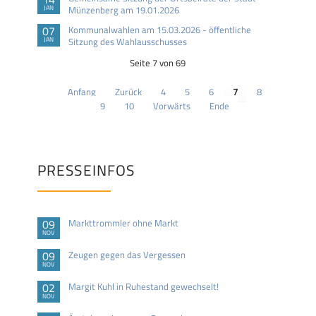
JAN
Münzenberg am 19.01.2026
07
Kommunalwahlen am 15.03.2026 - öffentliche
JAN
Sitzung des Wahlausschusses
Seite 7 von 69
Anfang
Zurück
4
5
6
7
8
9
10
Vorwärts
Ende
PRESSEINFOS
09
Markttrommler ohne Markt
NOV
09
Zeugen gegen das Vergessen
NOV
02
Margit Kuhl in Ruhestand gewechselt!
NOV