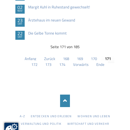
02
Margit Kuhl in Ruhestand gewechselt!
NOV
23
Ärztehaus im neuen Gewand
OKT
22
Die Gelbe Tonne kommt
OKT
Seite 171 von 185
Anfang
Zurück
168
169
170
171
172
173
174
Vorwärts
Ende
NAVIGATION
A-Z
ENTDECKEN UND ERLEBEN
WOHNEN UND LEBEN
ÜBERSPRINGEN
VERWALTUNG UND POLITIK
WIRTSCHAFT UND VERKEHR