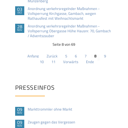
Münzenberg
03
Anordnung verkehrsregelnder Maßnahmen -
DEZ
Vollsperrung Kirchgasse, Gambach, wegen
Rathausfest mit Weihnachtsmarkt
28
Anordnung verkehrsregelnder Maßnahmen -
NOV
Vollsperrung Obergasse Höhe Hausnr. 70, Gambach
/ Adventszauber
Seite 8 von 69
Anfang
Zurück
5
6
7
8
9
10
11
Vorwärts
Ende
PRESSEINFOS
09
Markttrommler ohne Markt
NOV
09
Zeugen gegen das Vergessen
NOV