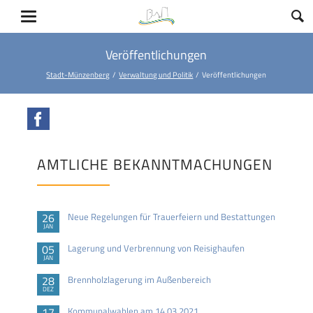
Veröffentlichungen
Stadt-Münzenberg
Verwaltung und Politik
Veröffentlichungen
Facebook
AMTLICHE BEKANNTMACHUNGEN
26
Neue Regelungen für Trauerfeiern und Bestattungen
JAN
05
Lagerung und Verbrennung von Reisighaufen
JAN
28
Brennholzlagerung im Außenbereich
DEZ
17
Kommunalwahlen am 14.03.2021