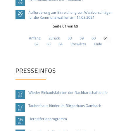
DEZ
26
Aufforderung zur Einreichung von Wahlvorschlägen
OKT
für die Kommunalwahlen am 14.03.2021
Seite 61 von 69
Anfang
Zurück
58
59
60
61
62
63
64
Vorwärts
Ende
PRESSEINFOS
17
Wieder Einkaufsfahrten der Nachbarschaftshilfe
SEP
17
Taubenhaus Kinder im Bürgerhaus Gambach
SEP
16
Herbstferienprogramm
SEP