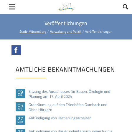
Veröffentlichungen
Stadt-Münzenberg
Verwaltung und Politik
Veröffentlichungen
Facebook
AMTLICHE BEKANNTMACHUNGEN
09
Sitzung des Ausschusses für Bauen, Ökologie und
APR
Planung am 17. April 2024
05
Grabräumung auf den Friedhöfen Gambach und
APR
Ober-Hörgern
27
Ankündigung von Kartierungsarbeiten
MÄR
25
Ankündigung von Baugrunduntersuchungen für die