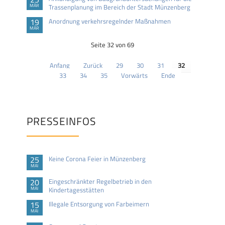
MÄR
Trassenplanung im Bereich der Stadt Münzenberg
19
Anordnung verkehrsregelnder Maßnahmen
MÄR
Seite 32 von 69
Anfang
Zurück
29
30
31
32
33
34
35
Vorwärts
Ende
PRESSEINFOS
25
Keine Corona Feier in Münzenberg
MAI
20
Eingeschränkter Regelbetrieb in den
MAI
Kindertagesstätten
15
Illegale Entsorgung von Farbeimern
MAI