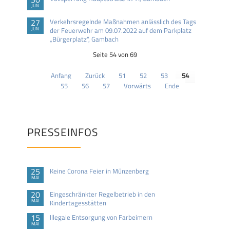
JUN
27
Verkehrsregelnde Maßnahmen anlässlich des Tags
JUN
der Feuerwehr am 09.07.2022 auf dem Parkplatz
„Bürgerplatz“, Gambach
Seite 54 von 69
Anfang
Zurück
51
52
53
54
55
56
57
Vorwärts
Ende
PRESSEINFOS
25
Keine Corona Feier in Münzenberg
MAI
20
Eingeschränkter Regelbetrieb in den
MAI
Kindertagesstätten
15
Illegale Entsorgung von Farbeimern
MAI