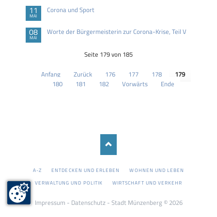
11
Corona und Sport
MAI
08
Worte der Bürgermeisterin zur Corona-Krise, Teil V
MAI
Seite 179 von 185
Anfang
Zurück
176
177
178
179
180
181
182
Vorwärts
Ende
NAVIGATION
A-Z
ENTDECKEN UND ERLEBEN
WOHNEN UND LEBEN
ÜBERSPRINGEN
VERWALTUNG UND POLITIK
WIRTSCHAFT UND VERKEHR
Impressum
-
Datenschutz
- Stadt Münzenberg © 2026