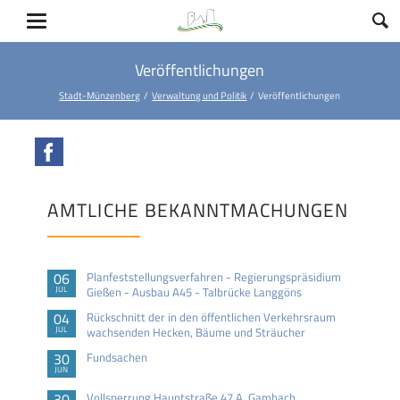
Veröffentlichungen
Stadt-Münzenberg
Verwaltung und Politik
Veröffentlichungen
Facebook
AMTLICHE BEKANNTMACHUNGEN
06
Planfeststellungsverfahren - Regierungspräsidium
JUL
Gießen - Ausbau A45 - Talbrücke Langgöns
04
Rückschnitt der in den öffentlichen Verkehrsraum
JUL
wachsenden Hecken, Bäume und Sträucher
30
Fundsachen
JUN
30
Vollsperrung Hauptstraße 47 A, Gambach