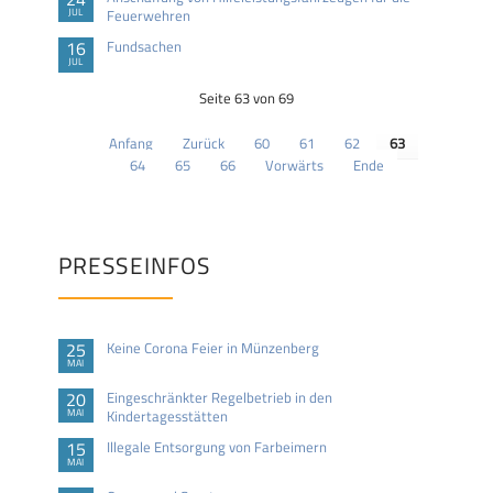
JUL
Feuerwehren
16
Fundsachen
JUL
Seite 63 von 69
Anfang
Zurück
60
61
62
63
64
65
66
Vorwärts
Ende
PRESSEINFOS
25
Keine Corona Feier in Münzenberg
MAI
20
Eingeschränkter Regelbetrieb in den
MAI
Kindertagesstätten
15
Illegale Entsorgung von Farbeimern
MAI