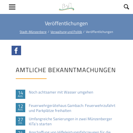
Veröffentlichungen
Stadt-Münzenberg
Verwaltung und Politik
Veröffentlichungen
Facebook
AMTLICHE BEKANNTMACHUNGEN
14
Noch achtsamer mit Wasser umgehen
AUG
12
Feuerwehrgerätehaus Gambach: Feuerwehrzufahrt
AUG
und Parkplätze freihalten
27
Umfangreiche Sanierungen in zwei Münzenberger
JUL
KiTa’s starten
24
Anschaffung von Hilfeleistungsfahrzeugen für die