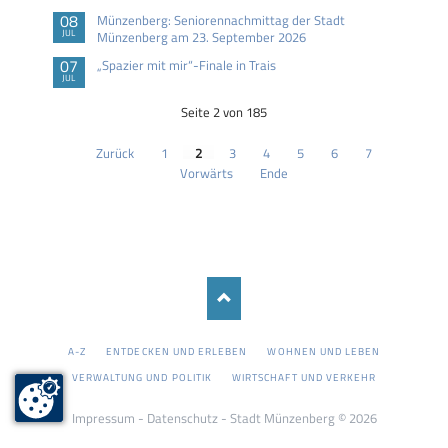
08
Münzenberg: Seniorennachmittag der Stadt
JUL
Münzenberg am 23. September 2026
07
„Spazier mit mir“-Finale in Trais
JUL
Seite 2 von 185
Zurück
1
2
3
4
5
6
7
Vorwärts
Ende
NAVIGATION
A-Z
ENTDECKEN UND ERLEBEN
WOHNEN UND LEBEN
ÜBERSPRINGEN
VERWALTUNG UND POLITIK
WIRTSCHAFT UND VERKEHR
Impressum
-
Datenschutz
- Stadt Münzenberg © 2026