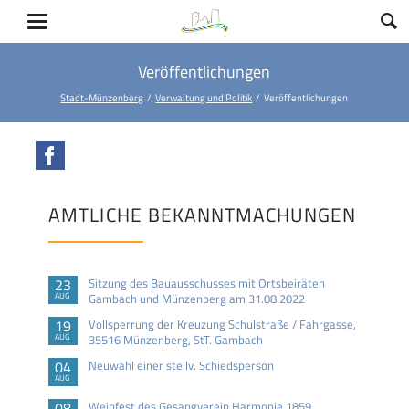
Veröffentlichungen
Stadt-Münzenberg
Verwaltung und Politik
Veröffentlichungen
Facebook
AMTLICHE BEKANNTMACHUNGEN
23
Sitzung des Bauausschusses mit Ortsbeiräten
AUG
Gambach und Münzenberg am 31.08.2022
19
Vollsperrung der Kreuzung Schulstraße / Fahrgasse,
AUG
35516 Münzenberg, StT. Gambach
04
Neuwahl einer stellv. Schiedsperson
AUG
08
Weinfest des Gesangverein Harmonie 1859