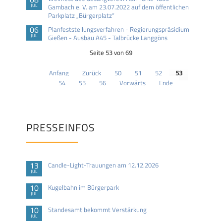
JUL
Gambach e. V. am 23.07.2022 auf dem öffentlichen
Parkplatz „Bürgerplatz“
06
Planfeststellungsverfahren - Regierungspräsidium
JUL
Gießen - Ausbau A45 - Talbrücke Langgöns
Seite 53 von 69
Anfang
Zurück
50
51
52
53
54
55
56
Vorwärts
Ende
PRESSEINFOS
13
Candle-Light-Trauungen am 12.12.2026
JUL
10
Kugelbahn im Bürgerpark
JUL
10
Standesamt bekommt Verstärkung
JUL