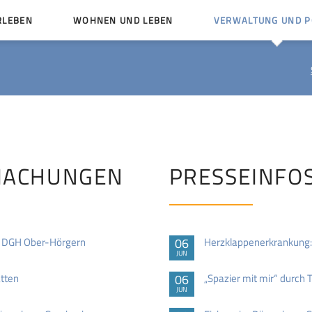
RLEBEN
WOHNEN UND LEBEN
VERWALTUNG UND PO
Kinder und Jugendliche
Bürgerservice von A bis
Mängelmelder
Miteinander leben
Vereine
Ämter und Ansprechpar
en
Bürger- und Kulturhäuser
Stellenausschreibungen
rg
Kirchengemeinden
MACHUNGEN
PRESSEINFO
Politische Gremien
m DGH Ober-Hörgern
06
Herzklappenerkrankung: 
JUN
tten
06
„Spazier mit mir“ durch T
JUN