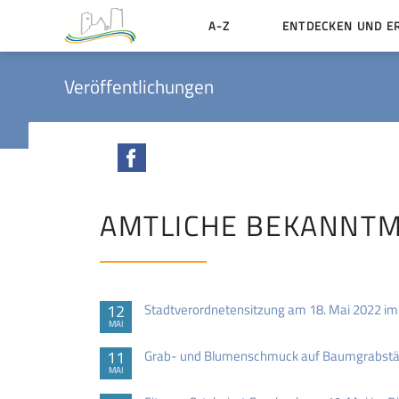
A-Z
ENTDECKEN UND E
Geschichte der Stadt
Veröffentlichungen
Sehenswertes
Aktiv erleben
Facebook
Essen und Übernacht
Heiraten in Münzenbe
AMTLICHE BEKANNT
12
Stadtverordnetensitzung am 18. Mai 2022 i
MAI
11
Grab- und Blumenschmuck auf Baumgrabstä
MAI