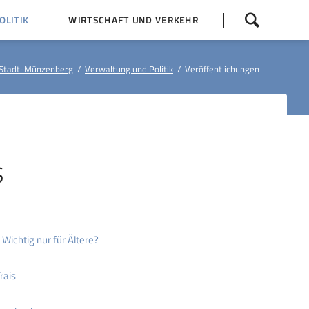
Navigation
LITIK
WIRTSCHAFT UND VERKEHR
überspringen
 Z
Dorfentwicklung (IKEK)
Stadt-Münzenberg
Verwaltung und Politik
Veröffentlichungen
Bauleitpläne
Baumaßnahmen
tner
Busfahrpläne
E-Ladesäule
S
Wichtig nur für Ältere?
rais