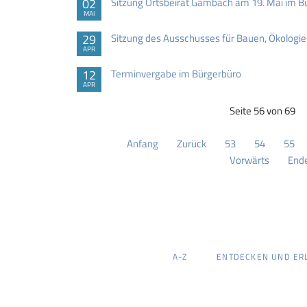
02
Sitzung Ortsbeirat Gambach am 19. Mai im 
MAI
29
Sitzung des Ausschusses für Bauen, Ökologi
APR
12
Terminvergabe im Bürgerbüro
APR
Seite 56 von 69
Anfang
Zurück
53
54
55
Vorwärts
End
NAVIGATION
A-Z
ENTDECKEN UND ER
ÜBERSPRINGEN