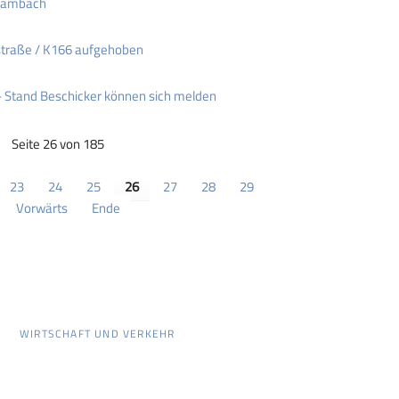
 Gambach
traße / K166 aufgehoben
Stand Beschicker können sich melden
Seite 26 von 185
23
24
25
26
27
28
29
Vorwärts
Ende
WIRTSCHAFT UND VERKEHR