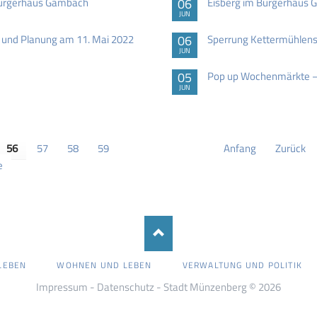
Bürgerhaus Gambach
06
Eisberg im Bürgerhaus
JUN
e und Planung am 11. Mai 2022
06
Sperrung Kettermühlens
JUN
05
Pop up Wochenmärkte – 
JUN
56
57
58
59
Anfang
Zurück
e
LEBEN
WOHNEN UND LEBEN
VERWALTUNG UND POLITIK
Impressum
-
Datenschutz
- Stadt Münzenberg © 2026