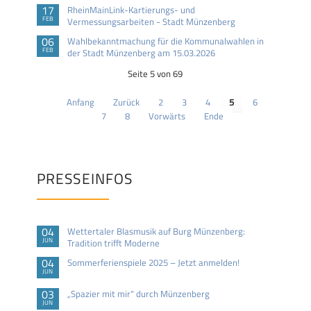
17
RheinMainLink-Kartierungs- und
FEB
Vermessungsarbeiten - Stadt Münzenberg
06
Wahlbekanntmachung für die Kommunalwahlen in
FEB
der Stadt Münzenberg am 15.03.2026
Seite 5 von 69
Anfang
Zurück
2
3
4
5
6
7
8
Vorwärts
Ende
PRESSEINFOS
04
Wettertaler Blasmusik auf Burg Münzenberg:
JUN
Tradition trifft Moderne
04
Sommerferienspiele 2025 – Jetzt anmelden!
JUN
03
„Spazier mit mir“ durch Münzenberg
JUN