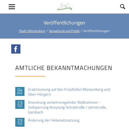
Veröffentlichungen
Stadt-Münzenberg
Verwaltung und Politik
Veröffentlichungen
Facebook
AMTLICHE BEKANNTMACHUNGEN
04
Grabräumung auf den Friedhöfen Münzenberg und
MÄR
Ober-Hörgern
23
Anordnung verkehrsregelnder Maßnahmen -
FEB
Vollsperrung Kreuzung Schulstraße / Jahnstraße,
Gambach
23
Änderung der Hebesatzsatzung
FEB