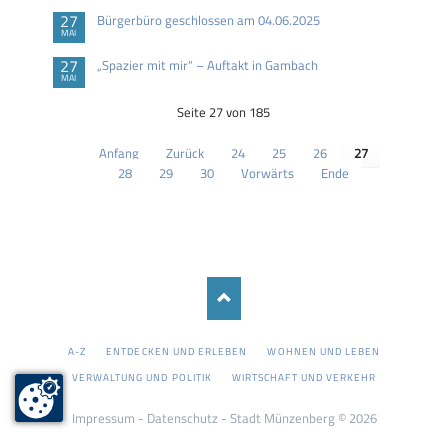
27
Bürgerbüro geschlossen am 04.06.2025
MAI
27
„Spazier mit mir“ – Auftakt in Gambach
MAI
Seite 27 von 185
Anfang
Zurück
24
25
26
27
28
29
30
Vorwärts
Ende
NAVIGATION
A-Z
ENTDECKEN UND ERLEBEN
WOHNEN UND LEBEN
ÜBERSPRINGEN
VERWALTUNG UND POLITIK
WIRTSCHAFT UND VERKEHR
Impressum
-
Datenschutz
- Stadt Münzenberg © 2026