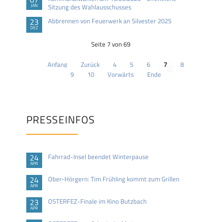
JAN
Sitzung des Wahlausschusses
23
Abbrennen von Feuerwerk an Silvester 2025
DEZ
Seite 7 von 69
Anfang
Zurück
4
5
6
7
8
9
10
Vorwärts
Ende
PRESSEINFOS
24
Fahrrad-Insel beendet Winterpause
APR
24
Ober-Hörgern: Tim Frühling kommt zum Grillen
APR
23
OSTERFEZ-Finale im Kino Butzbach
APR