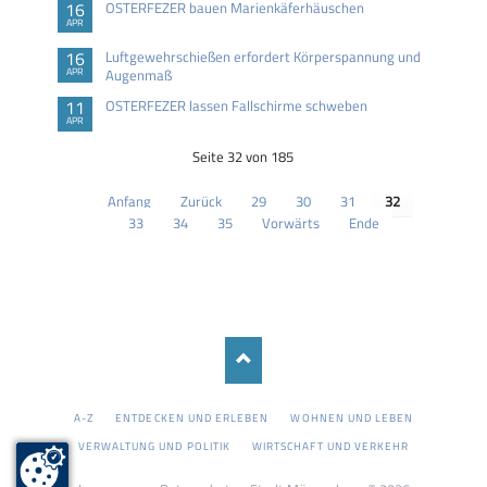
16
OSTERFEZER bauen Marienkäferhäuschen
APR
16
Luftgewehrschießen erfordert Körperspannung und
APR
Augenmaß
11
OSTERFEZER lassen Fallschirme schweben
APR
Seite 32 von 185
Anfang
Zurück
29
30
31
32
33
34
35
Vorwärts
Ende
NAVIGATION
A-Z
ENTDECKEN UND ERLEBEN
WOHNEN UND LEBEN
ÜBERSPRINGEN
VERWALTUNG UND POLITIK
WIRTSCHAFT UND VERKEHR