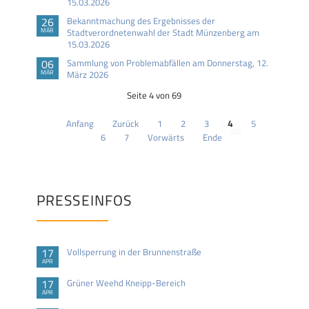
15.03.2026
26
Bekanntmachung des Ergebnisses der
MÄR
Stadtverordnetenwahl der Stadt Münzenberg am
15.03.2026
06
Sammlung von Problemabfällen am Donnerstag, 12.
MÄR
März 2026
Seite 4 von 69
Anfang
Zurück
1
2
3
4
5
6
7
Vorwärts
Ende
PRESSEINFOS
17
Vollsperrung in der Brunnenstraße
APR
17
Grüner Weehd Kneipp-Bereich
APR