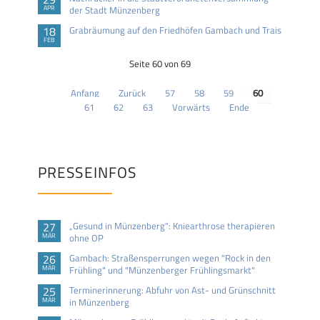
APR
der Stadt Münzenberg
18
Grabräumung auf den Friedhöfen Gambach und Trais
FEB
Seite 60 von 69
Anfang
Zurück
57
58
59
60
61
62
63
Vorwärts
Ende
PRESSEINFOS
27
„Gesund in Münzenberg“: Kniearthrose therapieren
MÄR
ohne OP
26
Gambach: Straßensperrungen wegen "Rock in den
MÄR
Frühling" und "Münzenberger Frühlingsmarkt"
25
Terminerinnerung: Abfuhr von Ast- und Grünschnitt
MÄR
in Münzenberg