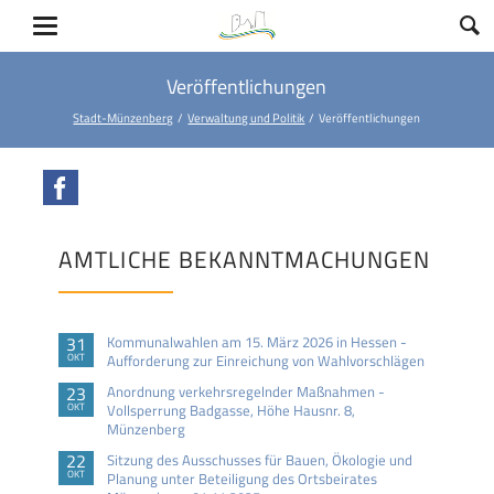
Veröffentlichungen
Stadt-Münzenberg
Verwaltung und Politik
Veröffentlichungen
Facebook
AMTLICHE BEKANNTMACHUNGEN
31
Kommunalwahlen am 15. März 2026 in Hessen -
OKT
Aufforderung zur Einreichung von Wahlvorschlägen
23
Anordnung verkehrsregelnder Maßnahmen -
OKT
Vollsperrung Badgasse, Höhe Hausnr. 8,
Münzenberg
22
Sitzung des Ausschusses für Bauen, Ökologie und
OKT
Planung unter Beteiligung des Ortsbeirates