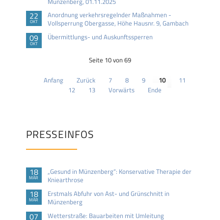
Münzenberg, 01.11.2025
22
Anordnung verkehrsregelnder Maßnahmen -
OKT
Vollsperrung Obergasse, Höhe Hausnr. 9, Gambach
09
Übermittlungs- und Auskunftssperren
OKT
Seite 10 von 69
Anfang
Zurück
7
8
9
10
11
12
13
Vorwärts
Ende
PRESSEINFOS
18
„Gesund in Münzenberg“: Konservative Therapie der
MÄR
Kniearthrose
18
Erstmals Abfuhr von Ast- und Grünschnitt in
MÄR
Münzenberg
07
Wetterstraße: Bauarbeiten mit Umleitung