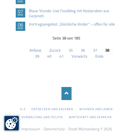
MÄR
07
Blaue Stunde: Live Foodblog mit Kostproben aus
MÄR
Carpineti
06
Vortragsangebot „Glückliche Kinder“ – offen für alle
MÄR
Seite 38 von 185
Anfang
Zurück
35
36
37
38
39
40
41
Vorwärts
Ende
NAVIGATION
A-Z
ENTDECKEN UND ERLEBEN
WOHNEN UND LEBEN
ÜBERSPRINGEN
VERWALTUNG UND POLITIK
WIRTSCHAFT UND VERKEHR
Impressum
-
Datenschutz
- Stadt Münzenberg © 2026