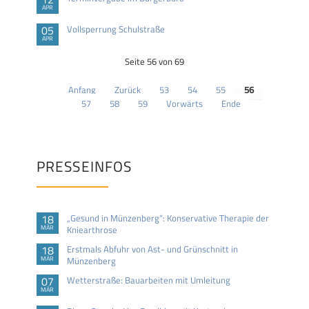
APR
05
Vollsperrung Schulstraße
APR
Seite 56 von 69
Anfang
Zurück
53
54
55
56
57
58
59
Vorwärts
Ende
PRESSEINFOS
18
„Gesund in Münzenberg“: Konservative Therapie der
MÄR
Kniearthrose
18
Erstmals Abfuhr von Ast- und Grünschnitt in
MÄR
Münzenberg
07
Wetterstraße: Bauarbeiten mit Umleitung
MÄR