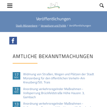
Veröffentlichungen
Stadt-Münzenberg
Verwaltung und Politik
Veröffentlichungen
Facebook
AMTLICHE BEKANNTMACHUNGEN
17
Widmung von Straßen, Wegen und Plätzen der Stadt
NOV
Münzenberg für den öffentilichen Verkehr-Am
Kreuzberg/Stt. Trais
13
Anordnung verkehrsregelnder Maßnahmen -
NOV
Vollsperrung Brückfeldstraße Höhe Hausnr. 3,
Gambach
13
Anordnung verkehrsregelnder Maßnahmen -
NOV