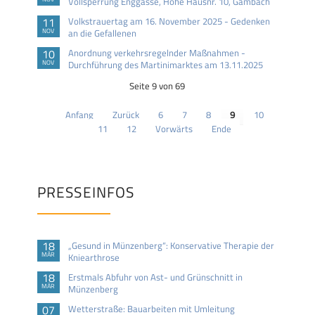
Vollsperrung Enggasse, Höhe Hausnr. 10, Gambach
11
Volkstrauertag am 16. November 2025 - Gedenken
NOV
an die Gefallenen
10
Anordnung verkehrsregelnder Maßnahmen -
NOV
Durchführung des Martinimarktes am 13.11.2025
Seite 9 von 69
Anfang
Zurück
6
7
8
9
10
11
12
Vorwärts
Ende
PRESSEINFOS
18
„Gesund in Münzenberg“: Konservative Therapie der
MÄR
Kniearthrose
18
Erstmals Abfuhr von Ast- und Grünschnitt in
MÄR
Münzenberg
07
Wetterstraße: Bauarbeiten mit Umleitung