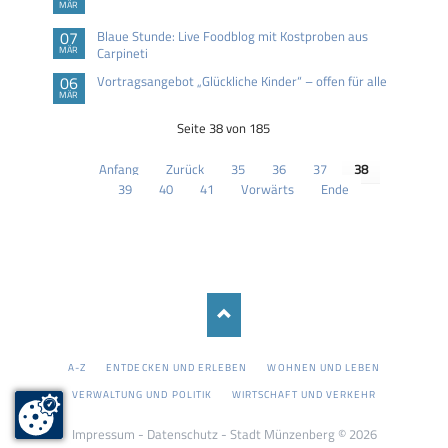
MÄR
07
Blaue Stunde: Live Foodblog mit Kostproben aus
MÄR
Carpineti
06
Vortragsangebot „Glückliche Kinder“ – offen für alle
MÄR
Seite 38 von 185
Anfang
Zurück
35
36
37
38
39
40
41
Vorwärts
Ende
NAVIGATION
A-Z
ENTDECKEN UND ERLEBEN
WOHNEN UND LEBEN
ÜBERSPRINGEN
VERWALTUNG UND POLITIK
WIRTSCHAFT UND VERKEHR
Impressum
-
Datenschutz
- Stadt Münzenberg © 2026