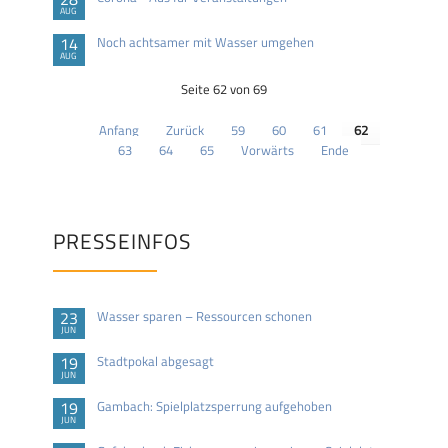
AUG
14
Noch achtsamer mit Wasser umgehen
AUG
Seite 62 von 69
Anfang
Zurück
59
60
61
62
63
64
65
Vorwärts
Ende
PRESSEINFOS
23
Wasser sparen – Ressourcen schonen
JUN
19
Stadtpokal abgesagt
JUN
19
Gambach: Spielplatzsperrung aufgehoben
JUN