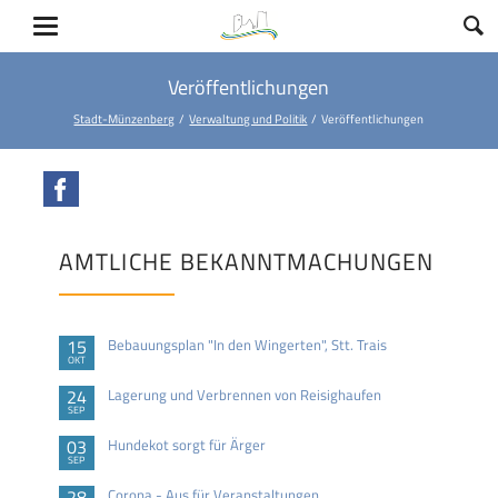
Veröffentlichungen
Stadt-Münzenberg
Verwaltung und Politik
Veröffentlichungen
Facebook
AMTLICHE BEKANNTMACHUNGEN
15
Bebauungsplan "In den Wingerten", Stt. Trais
OKT
24
Lagerung und Verbrennen von Reisighaufen
SEP
03
Hundekot sorgt für Ärger
SEP
28
Corona - Aus für Veranstaltungen