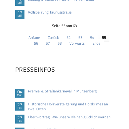
MAI
13
Vollsperrung Taunusstraße
MAI
Seite 55 von 69
Anfang
Zurück
52
53
54
55
56
57
58
Vorwärts
Ende
PRESSEINFOS
04
Premiere: Straßenkarneval in Münzenberg
MÄR
27
Historische Holzversteigerung und Holzkirmes an
FEB
zwei Orten
27
Elternvortrag: Wie unsere Kleinen glücklich werden
FEB