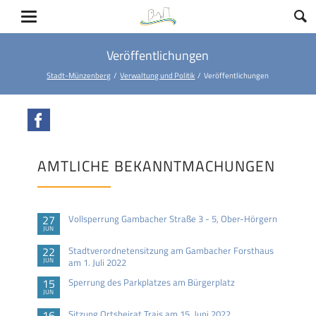
Veröffentlichungen
Stadt-Münzenberg
Verwaltung und Politik
Veröffentlichungen
Facebook
AMTLICHE BEKANNTMACHUNGEN
27
Vollsperrung Gambacher Straße 3 - 5, Ober-Hörgern
JUN
22
Stadtverordnetensitzung am Gambacher Forsthaus
JUN
am 1. Juli 2022
15
Sperrung des Parkplatzes am Bürgerplatz
JUN
16
Sitzung Ortsbeirat Trais am 15. Juni 2022