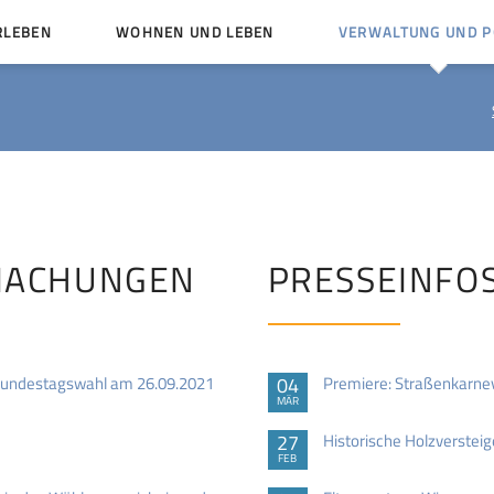
RLEBEN
WOHNEN UND LEBEN
VERWALTUNG UND PO
Kinder und Jugendliche
Bürgerservice von A bis
Mängelmelder
Miteinander leben
Vereine
Ämter und Ansprechpar
en
Bürger- und Kulturhäuser
Stellenausschreibungen
rg
Kirchengemeinden
MACHUNGEN
PRESSEINFO
Politische Gremien
Bundestagswahl am 26.09.2021
04
Premiere: Straßenkarne
MÄR
27
Historische Holzverstei
FEB