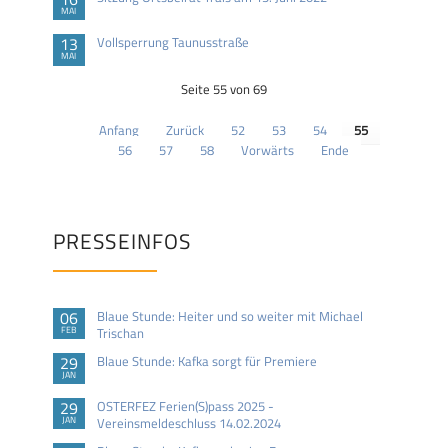
MAI
13
Vollsperrung Taunusstraße
MAI
Seite 55 von 69
Anfang
Zurück
52
53
54
55
56
57
58
Vorwärts
Ende
PRESSEINFOS
06
Blaue Stunde: Heiter und so weiter mit Michael
FEB
Trischan
29
Blaue Stunde: Kafka sorgt für Premiere
JAN
29
OSTERFEZ Ferien(S)pass 2025 -
JAN
Vereinsmeldeschluss 14.02.2024