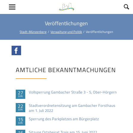
Veröffentlichungen
Stadt-Münzenberg
Verwaltung und Politik
Veröffentlichungen
Facebook
AMTLICHE BEKANNTMACHUNGEN
27
Vollsperrung Gambacher Straße 3 - 5, Ober-Hörgern
JUN
22
Stadtverordnetensitzung am Gambacher Forsthaus
JUN
am 1. Juli 2022
15
Sperrung des Parkplatzes am Bürgerplatz
JUN
16
Sitzung Ortsbeirat Trais am 15. Juni 2022