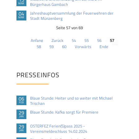
MÄR
Bürgerhaus Gambach
04
Jahreshauptversammlung der Feuerwehren der
MÄR
Stadt Münzenberg
Seite 57 von 69
Anfang
Zurück
54
55
56
57
58
59
60
Vorwärts
Ende
PRESSEINFOS
06
Blaue Stunde: Heiter und so weiter mit Michael
FEB
Trischan
29
Blaue Stunde: Kafka sorgt für Premiere
JAN
29
OSTERFEZ Ferien(S)pass 2025 -
JAN
Vereinsmeldeschluss 14.02.2024