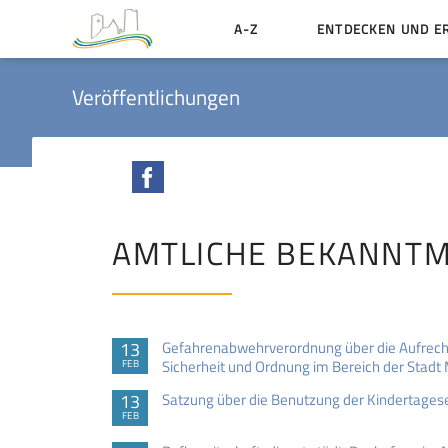
A-Z
ENTDECKEN UND E
Geschichte der Stadt
Veröffentlichungen
Sehenswertes
Aktiv erleben
Facebook
Essen und Übernacht
Heiraten in Münzenbe
AMTLICHE BEKANNT
13
Gefahrenabwehrverordnung über die Aufrecht
Sicherheit und Ordnung im Bereich der Stad
FEB
13
Satzung über die Benutzung der Kindertages
FEB