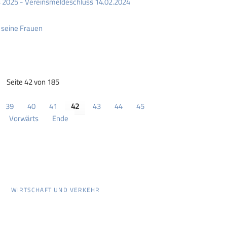
 2025 - Vereinsmeldeschluss 14.02.2024
 seine Frauen
Seite 42 von 185
39
40
41
42
43
44
45
Vorwärts
Ende
WIRTSCHAFT UND VERKEHR