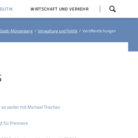
Navigation
LITIK
WIRTSCHAFT UND VERKEHR
überspringen
 Z
Dorfentwicklung (IKEK)
Stadt-Münzenberg
Verwaltung und Politik
Veröffentlichungen
Bauleitpläne
Baumaßnahmen
tner
Busfahrpläne
E-Ladesäule
S
 so weiter mit Michael Trischan
gt für Premiere