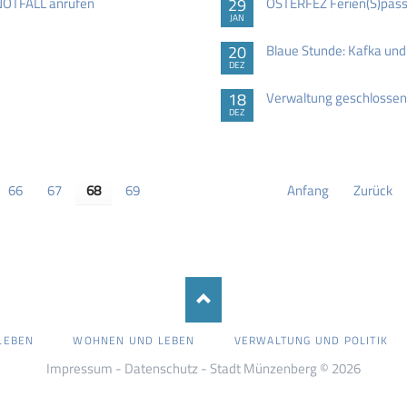
 NOTFALL anrufen
29
OSTERFEZ Ferien(S)pass
JAN
20
Blaue Stunde: Kafka und
DEZ
18
Verwaltung geschlossen
DEZ
66
67
68
69
Anfang
Zurück
LEBEN
WOHNEN UND LEBEN
VERWALTUNG UND POLITIK
Impressum
-
Datenschutz
- Stadt Münzenberg © 2026