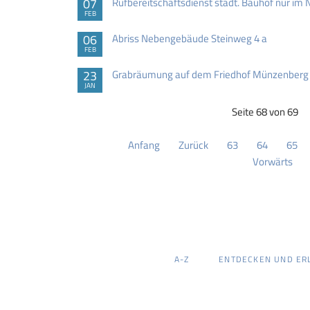
07
Rufbereitschaftsdienst städt. Bauhof nur im
FEB
06
Abriss Nebengebäude Steinweg 4 a
FEB
23
Grabräumung auf dem Friedhof Münzenberg
JAN
Seite 68 von 69
Anfang
Zurück
63
64
65
Vorwärts
NAVIGATION
A-Z
ENTDECKEN UND ER
ÜBERSPRINGEN