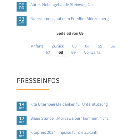
06
Abriss Nebengebäude Steinweg 4 a
FEB
23
Grabräumung auf dem Friedhof Münzenberg
JAN
Seite 68 von 69
Anfang
Zurück
63
64
65
66
67
68
69
Vorwärts
PRESSEINFOS
13
Kita Elternbeiräte danken für Unterstützung
DEZ
12
Blaue Stunde: „Mordsweiber“ kommen nicht
DEZ
11
Kitapreis 2024: Impulse für die Zukunft
DEZ