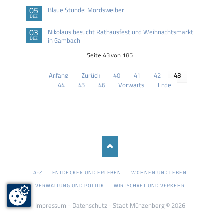
05
Blaue Stunde: Mordsweiber
DEZ
03
Nikolaus besucht Rathausfest und Weihnachtsmarkt
DEZ
in Gambach
Seite 43 von 185
Anfang
Zurück
40
41
42
43
44
45
46
Vorwärts
Ende
NAVIGATION
A-Z
ENTDECKEN UND ERLEBEN
WOHNEN UND LEBEN
ÜBERSPRINGEN
VERWALTUNG UND POLITIK
WIRTSCHAFT UND VERKEHR
Impressum
-
Datenschutz
- Stadt Münzenberg © 2026