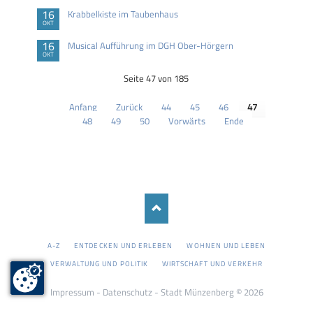
16
Krabbelkiste im Taubenhaus
OKT
16
Musical Aufführung im DGH Ober-Hörgern
OKT
Seite 47 von 185
Anfang
Zurück
44
45
46
47
48
49
50
Vorwärts
Ende
NAVIGATION
A-Z
ENTDECKEN UND ERLEBEN
WOHNEN UND LEBEN
ÜBERSPRINGEN
VERWALTUNG UND POLITIK
WIRTSCHAFT UND VERKEHR
Impressum
-
Datenschutz
- Stadt Münzenberg © 2026