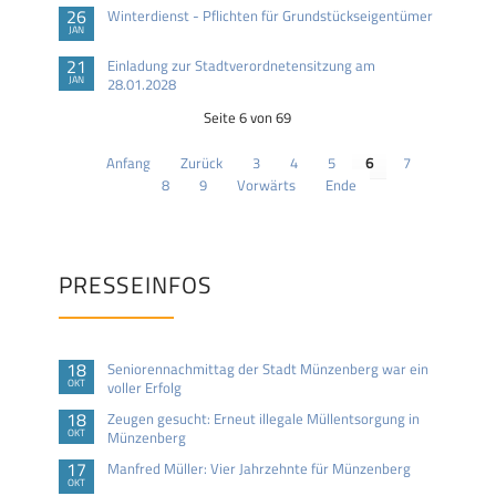
26
Winterdienst - Pflichten für Grundstückseigentümer
JAN
21
Einladung zur Stadtverordnetensitzung am
JAN
28.01.2028
Seite 6 von 69
Anfang
Zurück
3
4
5
6
7
8
9
Vorwärts
Ende
PRESSEINFOS
18
Seniorennachmittag der Stadt Münzenberg war ein
OKT
voller Erfolg
18
Zeugen gesucht: Erneut illegale Müllentsorgung in
OKT
Münzenberg
17
Manfred Müller: Vier Jahrzehnte für Münzenberg
OKT