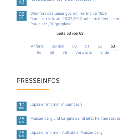
AUG
08
Weinfest des Gesangverein Harmonie 1859
JUL
Gambach e. V. am 23.07.2022 auf dem öffentlichen
Parkplatz „Bürgerplatz“
Seite 53 von 69
Anfang
Zurück
50
51
52
53
54
55
56
Vorwärts
Ende
PRESSEINFOS
10
„Spazier mit mir“ in Gambach
JUN
26
Münzenberg und Carpineti sind jetzt Partnerstädte
MAI
26
„Spazier mit mir“: Auftakt in Münzenberg
MAI