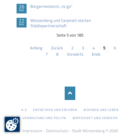
26
Bürgermeisterin „to go“
MAI
22
Münzenberg und Carpineti starten
MAI
Städtepartnerschaft
Seite 5 von 185
Anfang
Zurück
2
3
4
5
6
7
8
Vorwärts
Ende
NAVIGATION
A-Z
ENTDECKEN UND ERLEBEN
WOHNEN UND LEBEN
ÜBERSPRINGEN
VERWALTUNG UND POLITIK
WIRTSCHAFT UND VERKEHR
Impressum
-
Datenschutz
- Stadt Münzenberg © 2026