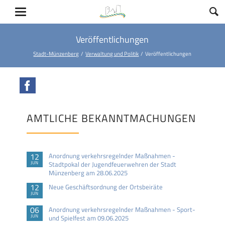
Veröffentlichungen
Stadt-Münzenberg
Verwaltung und Politik
Veröffentlichungen
Facebook
AMTLICHE BEKANNTMACHUNGEN
12
Anordnung verkehrsregelnder Maßnahmen -
JUN
Stadtpokal der Jugendfeuerwehren der Stadt
Münzenberg am 28.06.2025
12
Neue Geschäftsordnung der Ortsbeiräte
JUN
06
Anordnung verkehrsregelnder Maßnahmen - Sport-
JUN
und Spielfest am 09.06.2025