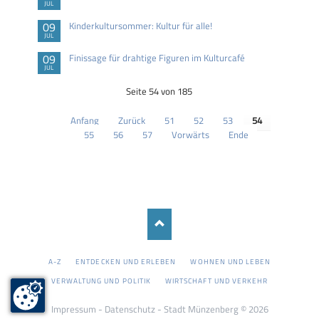
JUL
09
Kinderkultursommer: Kultur für alle!
JUL
09
Finissage für drahtige Figuren im Kulturcafé
JUL
Seite 54 von 185
Anfang
Zurück
51
52
53
54
55
56
57
Vorwärts
Ende
NAVIGATION
A-Z
ENTDECKEN UND ERLEBEN
WOHNEN UND LEBEN
ÜBERSPRINGEN
VERWALTUNG UND POLITIK
WIRTSCHAFT UND VERKEHR
Impressum
-
Datenschutz
- Stadt Münzenberg © 2026