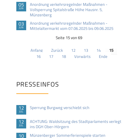
05
Anordnung verkehrsregelnder Maßnahmen -
JUN
Vollsperrung Spitalstraße Höhe Hausnr. 5,
Münzenberg
03
Anordnung verkehrsregelnder Maßnahmen -
JUN
Mittelaltermarkt vom 07.06.2025 bis 09.06.2025
Seite 15 von 69
Anfang
Zurück
12
13
14
15
16
17
18
Vorwärts
Ende
PRESSEINFOS
12
Sperrung Burgweg verschiebt sich
JUL
12
ACHTUNG: Waldsitzung des Stadtparlaments verlegt
JUL
ins DGH Ober-Hörgern
10
Münzenberger Sommerferienspiele starten