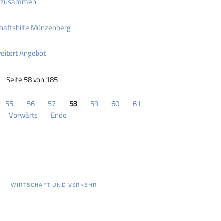
er zusammen
chaftshilfe Münzenberg
eitert Angebot
Seite 58 von 185
55
56
57
58
59
60
61
Vorwärts
Ende
WIRTSCHAFT UND VERKEHR