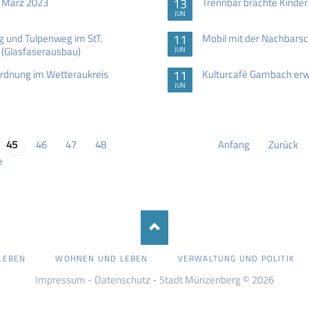
. März 2023
13
Trennbär brachte Kind
JUN
 und Tulpenweg im StT.
11
Mobil mit der Nachbars
 (Glasfaserausbau)
JUN
rdnung im Wetteraukreis
11
Kulturcafé Gambach erw
JUN
45
46
47
48
Anfang
Zurück
e
LEBEN
WOHNEN UND LEBEN
VERWALTUNG UND POLITIK
Impressum
-
Datenschutz
- Stadt Münzenberg © 2026