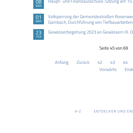
08
Haupt- und Finanzausschuss-Sitzung am 15
MÄR
01
Vollsperrung der Gemeindestraßen Rosenweg
Gambach, Durchführung von Tiefbauarbeiten
MÄR
23
Gewässerbegehung 2023 an Gewässern III. O
FEB
Seite 45 von 69
Anfang
Zurück
42
43
44
Vorwärts
End
NAVIGATION
A-Z
ENTDECKEN UND ER
ÜBERSPRINGEN