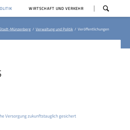
Navigation
LITIK
WIRTSCHAFT UND VERKEHR
überspringen
 Z
Dorfentwicklung (IKEK)
Stadt-Münzenberg
Verwaltung und Politik
Veröffentlichungen
Bauleitpläne
Baumaßnahmen
tner
Busfahrpläne
E-Ladesäule
S
e Versorgung zukunftstauglich gesichert