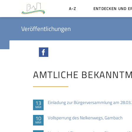
A-Z
ENTDECKEN UND E
Geschichte der Stadt
Veröffentlichungen
Sehenswertes
Aktiv erleben
Facebook
Essen und Übernacht
Heiraten in Münzenbe
AMTLICHE BEKANNT
13
Einladung zur Bürgerversammlung am 28.03
MÄR
10
Vollsperrung des Nelkenwegs, Gambach
MÄR