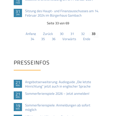
FEB
31
Sitzung des Haupt- und Finanzausschusses am 14.
JAN
Februar 2024 im Bürgerhaus Gambach
Seite 33 von 69
Anfang
Zurück
30
31
32
33
34
35
36
Vorwärts
Ende
PRESSEINFOS
21
Angebotserweiterung: Audioguide „Die letzte
MAI
Hinrichtung“ jetzt auch in englischer Sprache
21
Sommerferienspiele 2026 – Jetzt anmelden!
MAI
19
Sommerferienspiele: Anmeldungen ab sofort
MAI
möglich