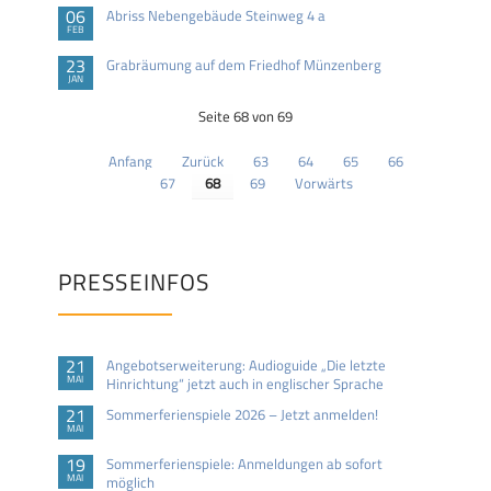
06
Abriss Nebengebäude Steinweg 4 a
FEB
23
Grabräumung auf dem Friedhof Münzenberg
JAN
Seite 68 von 69
Anfang
Zurück
63
64
65
66
67
68
69
Vorwärts
PRESSEINFOS
21
Angebotserweiterung: Audioguide „Die letzte
MAI
Hinrichtung“ jetzt auch in englischer Sprache
21
Sommerferienspiele 2026 – Jetzt anmelden!
MAI
19
Sommerferienspiele: Anmeldungen ab sofort
MAI
möglich