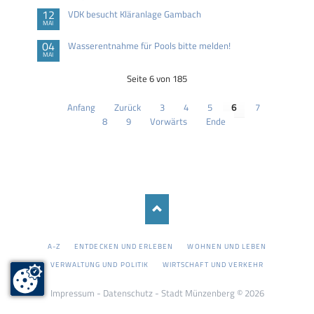
12
VDK besucht Kläranlage Gambach
MAI
04
Wasserentnahme für Pools bitte melden!
MAI
Seite 6 von 185
Anfang
Zurück
3
4
5
6
7
8
9
Vorwärts
Ende
NAVIGATION
A-Z
ENTDECKEN UND ERLEBEN
WOHNEN UND LEBEN
ÜBERSPRINGEN
VERWALTUNG UND POLITIK
WIRTSCHAFT UND VERKEHR
Impressum
-
Datenschutz
- Stadt Münzenberg © 2026