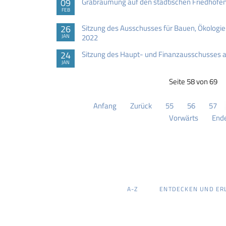
09
Grabräumung auf den städtischen Friedhöfe
FEB
26
Sitzung des Ausschusses für Bauen, Ökologie
2022
JAN
24
Sitzung des Haupt- und Finanzausschusses 
JAN
Seite 58 von 69
Anfang
Zurück
55
56
57
Vorwärts
End
NAVIGATION
A-Z
ENTDECKEN UND ER
ÜBERSPRINGEN