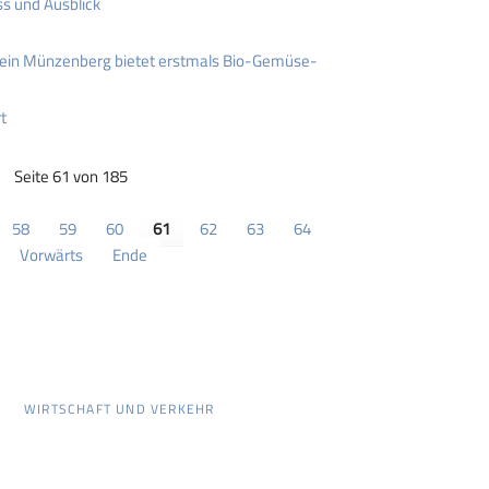
ss und Ausblick
ein Münzenberg bietet erstmals Bio-Gemüse-
t
Seite 61 von 185
58
59
60
61
62
63
64
Vorwärts
Ende
WIRTSCHAFT UND VERKEHR