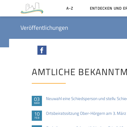
A-Z
ENTDECKEN UND E
Geschichte der Stadt
Veröffentlichungen
Sehenswertes
Aktiv erleben
Facebook
Essen und Übernacht
Heiraten in Münzenbe
AMTLICHE BEKANNT
03
Neuwahl eine Schiedsperson und stellv. Schi
MÄR
10
Ortsbeiratssitzung Ober-Hörgern am 3. März
FEB