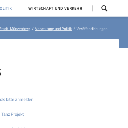
Navigation
LITIK
WIRTSCHAFT UND VERKEHR
überspringen
 Z
Dorfentwicklung (IKEK)
Stadt-Münzenberg
Verwaltung und Politik
Veröffentlichungen
Bauleitpläne
Baumaßnahmen
tner
Busfahrpläne
E-Ladesäule
S
ls bitte anmelden
 Tanz Projekt