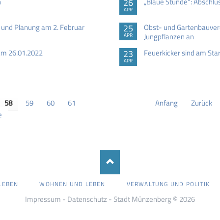
n
26
„Blaue Stunde“: Abschlu
APR
 und Planung am 2. Februar
25
Obst- und Gartenbauver
Jungpflanzen an
APR
am 26.01.2022
23
Feuerkicker sind am Star
APR
58
59
60
61
Anfang
Zurück
e
LEBEN
WOHNEN UND LEBEN
VERWALTUNG UND POLITIK
Impressum
-
Datenschutz
- Stadt Münzenberg © 2026