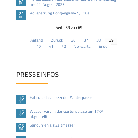
JUL
am 22. August 2023
21
Vollsperrung Döngesgasse 5, Trais
JUL
Seite 39 von 69
Anfang
Zurück
36
37
38
39
40
41
42
Vorwärts
Ende
PRESSEINFOS
16
Fahrrad-Insel beendet Winterpause
APR
15
Wasser wird in der Gartenstraße am 17.04.
APR
abgestellt
05
Sanduhren als Zeitmesser
APR