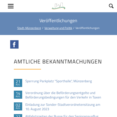
Veröffentlichungen
Stadt-Münzenberg
Verwaltung und Politik
Veröffentlichungen
Facebook
AMTLICHE BEKANNTMACHUNGEN
21
Sperrung Parkplatz "Sporthalle", Münzenberg
AUG
14
Verordnung über die Beförderungsentgelte und
AUG
Beförderungsbedingungen für den Verkehr in Taxen
02
Einladung zur Sonder-Stadtverordnetensitzung am
AUG
10. August 2023
27
Abfahrtszeiten der Busse für den Seniorenausflug