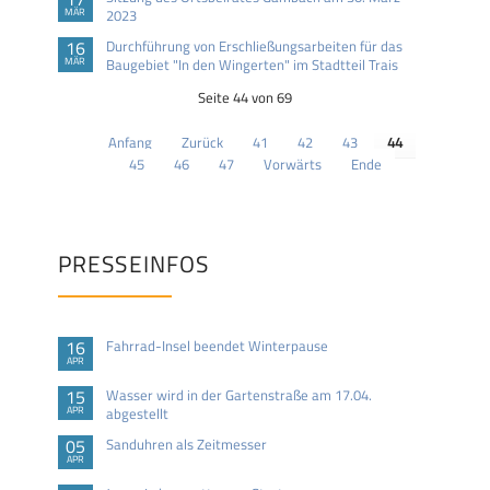
MÄR
2023
16
Durchführung von Erschließungsarbeiten für das
MÄR
Baugebiet "In den Wingerten" im Stadtteil Trais
Seite 44 von 69
Anfang
Zurück
41
42
43
44
45
46
47
Vorwärts
Ende
PRESSEINFOS
16
Fahrrad-Insel beendet Winterpause
APR
15
Wasser wird in der Gartenstraße am 17.04.
APR
abgestellt
05
Sanduhren als Zeitmesser
APR