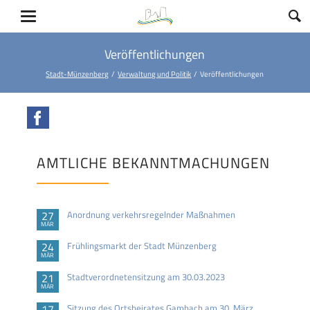
Veröffentlichungen
Stadt-Münzenberg
Verwaltung und Politik
Veröffentlichungen
Facebook
AMTLICHE BEKANNTMACHUNGEN
27
Anordnung verkehrsregelnder Maßnahmen
MÄR
24
Frühlingsmarkt der Stadt Münzenberg
MÄR
21
Stadtverordnetensitzung am 30.03.2023
MÄR
17
Sitzung des Ortsbeirates Gambach am 30. März