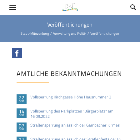
Veröffentlichungen
Stadt-Münzenberg
Verwaltung und Politik
Veröffentlichungen
Facebook
AMTLICHE BEKANNTMACHUNGEN
22
Vollsperrung Kirchgasse Höhe Hausnummer 3
SEP
14
Vollsperrung des Parkplatzes "Bürgerplatz" am
SEP
16.09.2022
07
Straßensperrung anlässlich der Gambacher Kirmes
SEP
31
Straßensperrung anlässlich des Straßenfests der Ev.