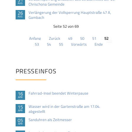
AUG
Chrischona Gemeinde
26
Verlängerung der Vollsperrung Hauptstraße 47 A,
AUG
Gambach
Seite 52 von 69
Anfang
Zurück
49
50
51
52
53
54
55
Vorwärts
Ende
PRESSEINFOS
16
Fahrrad-Insel beendet Winterpause
APR
15
Wasser wird in der Gartenstraße am 17.04.
APR
abgestellt
05
Sanduhren als Zeitmesser
APR