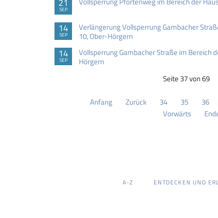
21
Vollsperrung Pfortenweg im Bereich der H
SEP
14
Verlängerung Vollsperrung Gambacher Stra
10, Ober-Hörgern
SEP
14
Vollsperrung Gambacher Straße im Bereich 
Hörgern
SEP
Seite 37 von 69
Anfang
Zurück
34
35
36
Vorwärts
End
NAVIGATION
A-Z
ENTDECKEN UND ER
ÜBERSPRINGEN