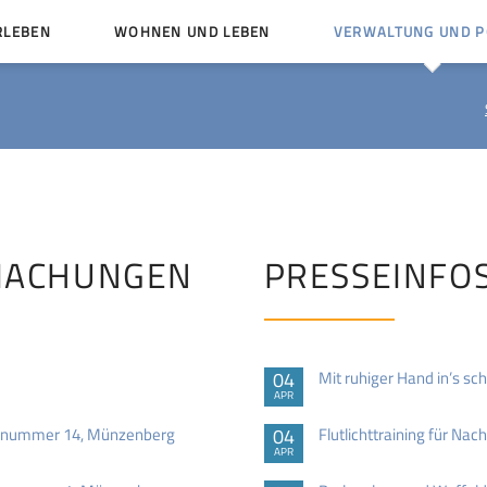
RLEBEN
WOHNEN UND LEBEN
VERWALTUNG UND PO
Kinder und Jugendliche
Bürgerservice von A bis
Mängelmelder
Miteinander leben
Vereine
Ämter und Ansprechpar
en
Bürger- und Kulturhäuser
Stellenausschreibungen
rg
Kirchengemeinden
MACHUNGEN
PRESSEINFO
Politische Gremien
04
Mit ruhiger Hand in’s s
APR
ausnummer 14, Münzenberg
04
Flutlichttraining für Na
APR