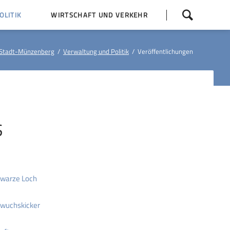
Navigation
LITIK
WIRTSCHAFT UND VERKEHR
überspringen
 Z
Dorfentwicklung (IKEK)
Stadt-Münzenberg
Verwaltung und Politik
Veröffentlichungen
Bauleitpläne
Baumaßnahmen
tner
Busfahrpläne
E-Ladesäule
S
chwarze Loch
chwuchskicker