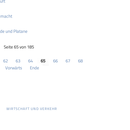
uft
emacht
ide und Platane
Seite 65 von 185
62
63
64
65
66
67
68
Vorwärts
Ende
WIRTSCHAFT UND VERKEHR