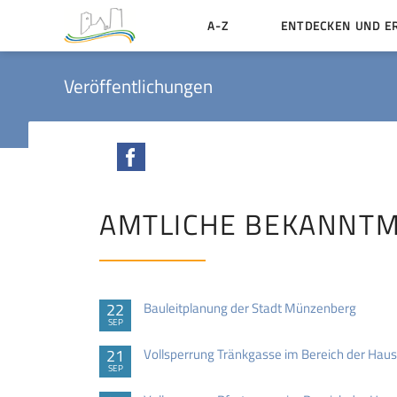
A-Z
ENTDECKEN UND E
Geschichte der Stadt
Veröffentlichungen
Sehenswertes
Aktiv erleben
Facebook
Essen und Übernacht
Heiraten in Münzenbe
AMTLICHE BEKANNT
22
Bauleitplanung der Stadt Münzenberg
SEP
21
Vollsperrung Tränkgasse im Bereich der H
SEP