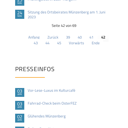
MAI
24
Sitzung des Ortsbeirates Münzenberg am 1. Juni
MAI
2023
Seite 42 von 69
Anfang
Zurück
39
40
41
42
43
44
45
Vorwärts
Ende
PRESSEINFOS
03
Vor-Lese-Luxus im Kulturcafé
APR
03
Fahrrad-Check beim OsterFEZ
APR
02
Glühendes Münzenberg
APR