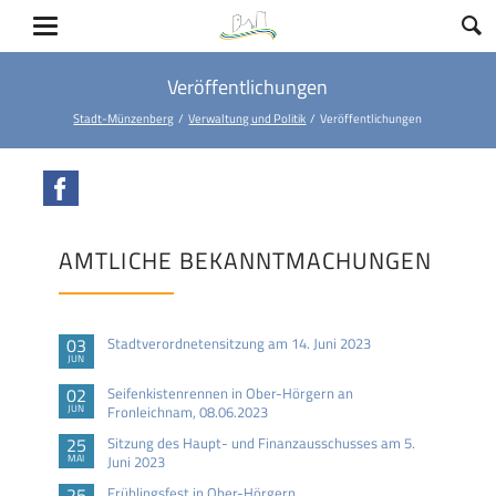
Veröffentlichungen
Stadt-Münzenberg
Verwaltung und Politik
Veröffentlichungen
Facebook
AMTLICHE BEKANNTMACHUNGEN
03
Stadtverordnetensitzung am 14. Juni 2023
JUN
02
Seifenkistenrennen in Ober-Hörgern an
JUN
Fronleichnam, 08.06.2023
25
Sitzung des Haupt- und Finanzausschusses am 5.
MAI
Juni 2023
25
Frühlingsfest in Ober-Hörgern