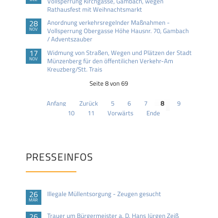
Vollsperrung Kirchgasse, Gambach, wegen
Rathausfest mit Weihnachtsmarkt
28
Anordnung verkehrsregelnder Maßnahmen -
NOV
Vollsperrung Obergasse Höhe Hausnr. 70, Gambach
/ Adventszauber
17
Widmung von Straßen, Wegen und Plätzen der Stadt
NOV
Münzenberg für den öffentilichen Verkehr-Am
Kreuzberg/Stt. Trais
Seite 8 von 69
Anfang
Zurück
5
6
7
8
9
10
11
Vorwärts
Ende
PRESSEINFOS
26
Illegale Müllentsorgung - Zeugen gesucht
MÄR
26
Trauer um Bürgermeister a. D. Hans Jürgen Zeiß