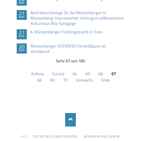
MÄR
21
Bezirksarchäologe Dr. Kai Mückenberger in
MÄR
Münzenberg: Interessanter Vortrag in vollbesetztem
Kulturhaus Alte Synagoge
21
6. Münzenberger Frühlingsmarkt in Trais
MÄR
20
Münzenberger OSTERFEZ Ferien(S)pass ist
MÄR
startbereit
Seite 67 von 185
Anfang
Zurück
64
65
66
67
68
69
70
Vorwärts
Ende
NAVIGATION
A-Z
ENTDECKEN UND ERLEBEN
WOHNEN UND LEBEN
ÜBERSPRINGEN