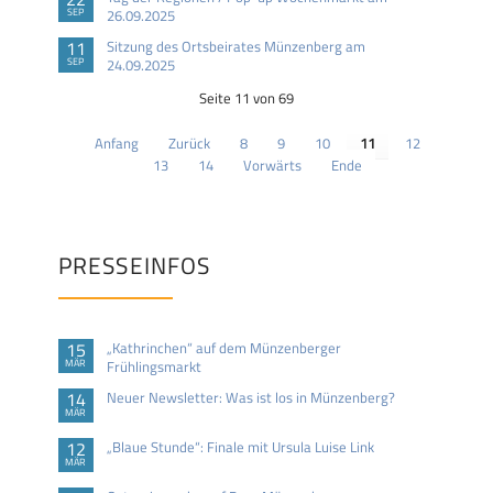
SEP
26.09.2025
11
Sitzung des Ortsbeirates Münzenberg am
SEP
24.09.2025
Seite 11 von 69
Anfang
Zurück
8
9
10
11
12
13
14
Vorwärts
Ende
PRESSEINFOS
15
„Kathrinchen“ auf dem Münzenberger
MÄR
Frühlingsmarkt
14
Neuer Newsletter: Was ist los in Münzenberg?
MÄR
12
„Blaue Stunde“: Finale mit Ursula Luise Link
MÄR