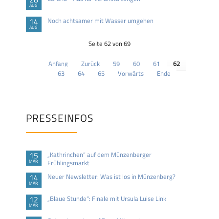
AUG
14
Noch achtsamer mit Wasser umgehen
AUG
Seite 62 von 69
Anfang
Zurück
59
60
61
62
63
64
65
Vorwärts
Ende
PRESSEINFOS
15
„Kathrinchen“ auf dem Münzenberger
MÄR
Frühlingsmarkt
14
Neuer Newsletter: Was ist los in Münzenberg?
MÄR
12
„Blaue Stunde“: Finale mit Ursula Luise Link
MÄR