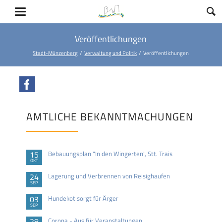
Veröffentlichungen
Stadt-Münzenberg
Verwaltung und Politik
Veröffentlichungen
Facebook
AMTLICHE BEKANNTMACHUNGEN
15
Bebauungsplan "In den Wingerten", Stt. Trais
OKT
24
Lagerung und Verbrennen von Reisighaufen
SEP
03
Hundekot sorgt für Ärger
SEP
28
Corona - Aus für Veranstaltungen