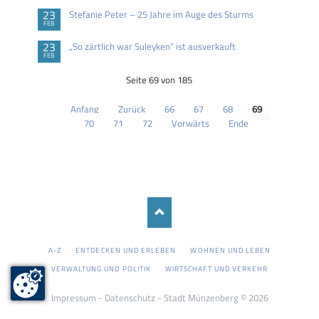
23
Stefanie Peter – 25 Jahre im Auge des Sturms
FEB
23
„So zärtlich war Suleyken“ ist ausverkauft
FEB
Seite 69 von 185
Anfang
Zurück
66
67
68
69
70
71
72
Vorwärts
Ende
NAVIGATION
A-Z
ENTDECKEN UND ERLEBEN
WOHNEN UND LEBEN
ÜBERSPRINGEN
VERWALTUNG UND POLITIK
WIRTSCHAFT UND VERKEHR
Impressum
-
Datenschutz
- Stadt Münzenberg © 2026