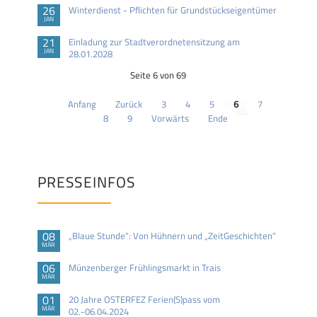
26
Winterdienst - Pflichten für Grundstückseigentümer
JAN
21
Einladung zur Stadtverordnetensitzung am
JAN
28.01.2028
Seite 6 von 69
Anfang
Zurück
3
4
5
6
7
8
9
Vorwärts
Ende
PRESSEINFOS
08
„Blaue Stunde“: Von Hühnern und „ZeitGeschichten“
MÄR
06
Münzenberger Frühlingsmarkt in Trais
MÄR
01
20 Jahre OSTERFEZ Ferien(S)pass vom
MÄR
02.-06.04.2024