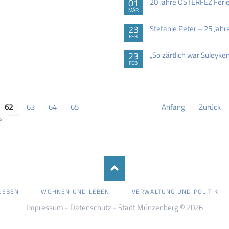
01
20 Jahre OSTERFEZ Feri
MÄR
23
Stefanie Peter – 25 Jah
FEB
23
„So zärtlich war Suleyken
FEB
62
63
64
65
Anfang
Zurück
e
LEBEN
WOHNEN UND LEBEN
VERWALTUNG UND POLITIK
Impressum
-
Datenschutz
- Stadt Münzenberg © 2026