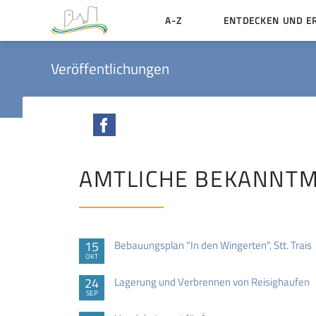
A-Z
ENTDECKEN UND E
Geschichte der Stadt
Veröffentlichungen
Sehenswertes
Aktiv erleben
Facebook
Essen und Übernacht
Heiraten in Münzenbe
AMTLICHE BEKANNT
15
Bebauungsplan "In den Wingerten", Stt. Trais
OKT
24
Lagerung und Verbrennen von Reisighaufen
SEP