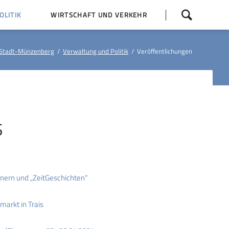
Navigation
LITIK
WIRTSCHAFT UND VERKEHR
überspringen
 Z
Dorfentwicklung (IKEK)
Stadt-Münzenberg
Verwaltung und Politik
Veröffentlichungen
Bauleitpläne
Baumaßnahmen
tner
Busfahrpläne
E-Ladesäule
S
nern und „ZeitGeschichten“
arkt in Trais