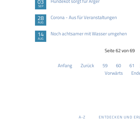
03
Hundekot sorgt für Ärger
SEP
28
Corona - Aus für Veranstaltungen
AUG
14
Noch achtsamer mit Wasser umgehen
AUG
Seite 62 von 69
Anfang
Zurück
59
60
61
Vorwärts
End
NAVIGATION
A-Z
ENTDECKEN UND ER
ÜBERSPRINGEN