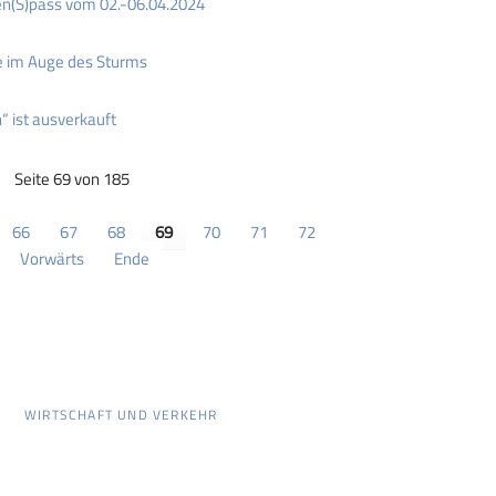
en(S)pass vom 02.-06.04.2024
re im Auge des Sturms
“ ist ausverkauft
Seite 69 von 185
66
67
68
69
70
71
72
Vorwärts
Ende
WIRTSCHAFT UND VERKEHR