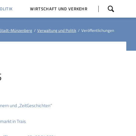
Navigation
LITIK
WIRTSCHAFT UND VERKEHR
überspringen
 Z
Dorfentwicklung (IKEK)
Stadt-Münzenberg
Verwaltung und Politik
Veröffentlichungen
Bauleitpläne
Baumaßnahmen
tner
Busfahrpläne
E-Ladesäule
S
nern und „ZeitGeschichten“
arkt in Trais