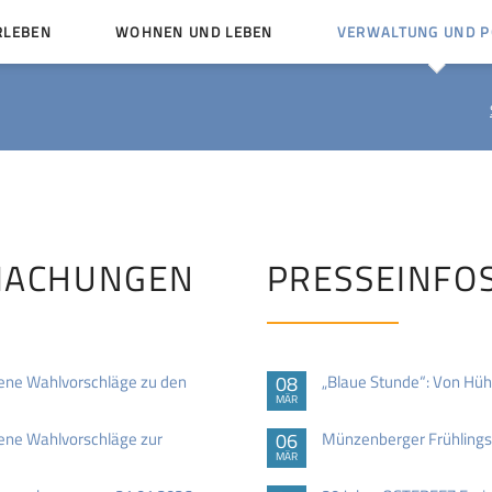
RLEBEN
WOHNEN UND LEBEN
VERWALTUNG UND PO
Kinder und Jugendliche
Bürgerservice von A bis
Mängelmelder
Miteinander leben
Vereine
Ämter und Ansprechpar
en
Bürger- und Kulturhäuser
Stellenausschreibungen
rg
Kirchengemeinden
MACHUNGEN
PRESSEINFO
Politische Gremien
ne Wahlvorschläge zu den
08
„Blaue Stunde“: Von Hüh
MÄR
ne Wahlvorschläge zur
06
Münzenberger Frühlingsm
MÄR