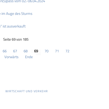
en(S)pass vom 02.-06.04.2024
re im Auge des Sturms
“ ist ausverkauft
Seite 69 von 185
66
67
68
69
70
71
72
Vorwärts
Ende
WIRTSCHAFT UND VERKEHR