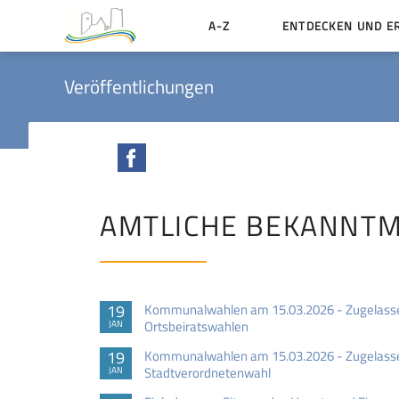
A-Z
ENTDECKEN UND E
Geschichte der Stadt
Veröffentlichungen
Sehenswertes
Aktiv erleben
Facebook
Essen und Übernacht
Heiraten in Münzenbe
AMTLICHE BEKANNT
19
Kommunalwahlen am 15.03.2026 - Zugelasse
Ortsbeiratswahlen
JAN
19
Kommunalwahlen am 15.03.2026 - Zugelasse
Stadtverordnetenwahl
JAN