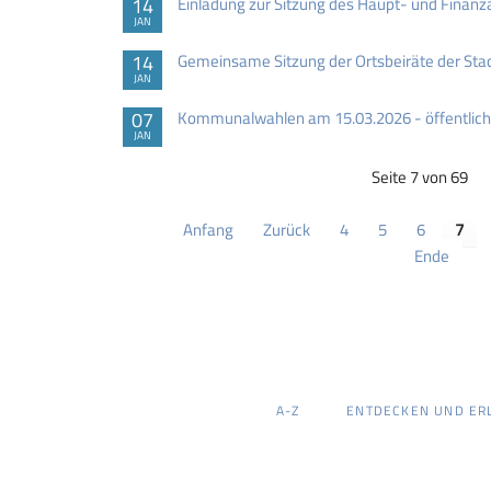
14
Einladung zur Sitzung des Haupt- und Finan
JAN
14
Gemeinsame Sitzung der Ortsbeiräte der St
JAN
07
Kommunalwahlen am 15.03.2026 - öffentlich
JAN
Seite 7 von 69
Anfang
Zurück
4
5
6
7
Ende
NAVIGATION
A-Z
ENTDECKEN UND ER
ÜBERSPRINGEN