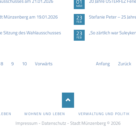
zausschusses am 21.01.2026
01
20 Jahre OSTERFEZ Feri
MÄR
adt Münzenberg am 19.01.2026
23
Stefanie Peter – 25 Jah
FEB
e Sitzung des Wahlausschusses
23
„So zärtlich war Suleyken
FEB
8
9
10
Vorwärts
Anfang
Zurück
LEBEN
WOHNEN UND LEBEN
VERWALTUNG UND POLITIK
Impressum
-
Datenschutz
- Stadt Münzenberg © 2026