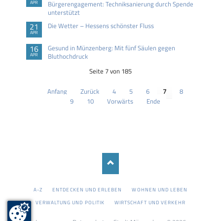
APR
Bürgerengagement: Techniksanierung durch Spende
unterstützt
21
Die Wetter – Hessens schönster Fluss
APR
16
Gesund in Münzenberg: Mit fünf Säulen gegen
APR
Bluthochdruck
Seite 7 von 185
Anfang
Zurück
4
5
6
7
8
9
10
Vorwärts
Ende
NAVIGATION
A-Z
ENTDECKEN UND ERLEBEN
WOHNEN UND LEBEN
ÜBERSPRINGEN
VERWALTUNG UND POLITIK
WIRTSCHAFT UND VERKEHR