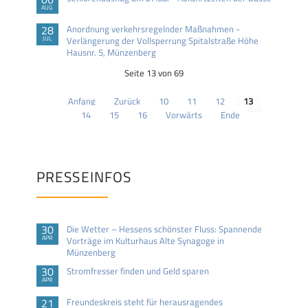
AUG
28
Anordnung verkehrsregelnder Maßnahmen -
JUL
Verlängerung der Vollsperrung Spitalstraße Höhe
Hausnr. 5, Münzenberg
Seite 13 von 69
Anfang
Zurück
10
11
12
13
14
15
16
Vorwärts
Ende
PRESSEINFOS
30
Die Wetter – Hessens schönster Fluss: Spannende
APR
Vorträge im Kulturhaus Alte Synagoge in
Münzenberg
30
Stromfresser finden und Geld sparen
APR
21
Freundeskreis steht für herausragendes