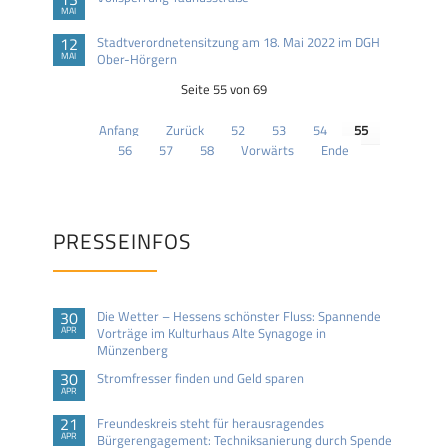
MAI
12
Stadtverordnetensitzung am 18. Mai 2022 im DGH
MAI
Ober-Hörgern
Seite 55 von 69
Anfang
Zurück
52
53
54
55
56
57
58
Vorwärts
Ende
PRESSEINFOS
30
Die Wetter – Hessens schönster Fluss: Spannende
APR
Vorträge im Kulturhaus Alte Synagoge in
Münzenberg
30
Stromfresser finden und Geld sparen
APR
21
Freundeskreis steht für herausragendes
APR
Bürgerengagement: Techniksanierung durch Spende