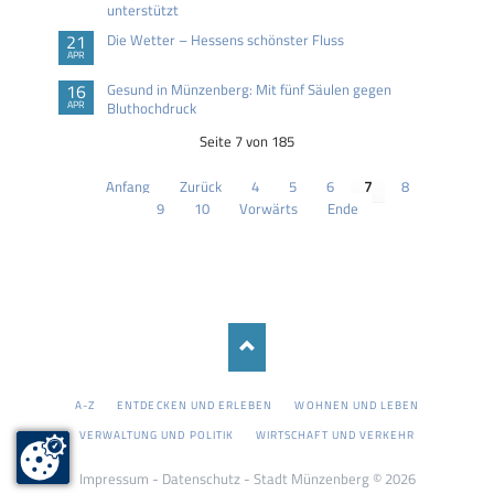
unterstützt
21
Die Wetter – Hessens schönster Fluss
APR
16
Gesund in Münzenberg: Mit fünf Säulen gegen
APR
Bluthochdruck
Seite 7 von 185
Anfang
Zurück
4
5
6
7
8
9
10
Vorwärts
Ende
NAVIGATION
A-Z
ENTDECKEN UND ERLEBEN
WOHNEN UND LEBEN
ÜBERSPRINGEN
VERWALTUNG UND POLITIK
WIRTSCHAFT UND VERKEHR
Impressum
-
Datenschutz
- Stadt Münzenberg © 2026