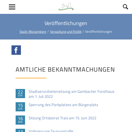
Veröffentlichungen
Stadt-Münzenberg
Verwaltung und Politik
Veröffentlichungen
Facebook
AMTLICHE BEKANNTMACHUNGEN
22
Stadtverordnetensitzung am Gambacher Forsthaus
JUN
am 1. Juli 2022
15
Sperrung des Parkplatzes am Bürgerplatz
JUN
16
Sitzung Ortsbeirat Trais am 15. Juni 2022
MAI
13
Vollsperrung Taunusstraße