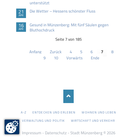
unterstützt
21
Die Wetter – Hessens schönster Fluss
APR
16
Gesund in Münzenberg: Mit fünf Säulen gegen
APR
Bluthochdruck
Seite 7 von 185
Anfang
Zurück
4
5
6
7
8
9
10
Vorwärts
Ende
NAVIGATION
A-Z
ENTDECKEN UND ERLEBEN
WOHNEN UND LEBEN
ÜBERSPRINGEN
VERWALTUNG UND POLITIK
WIRTSCHAFT UND VERKEHR
Impressum
-
Datenschutz
- Stadt Münzenberg © 2026