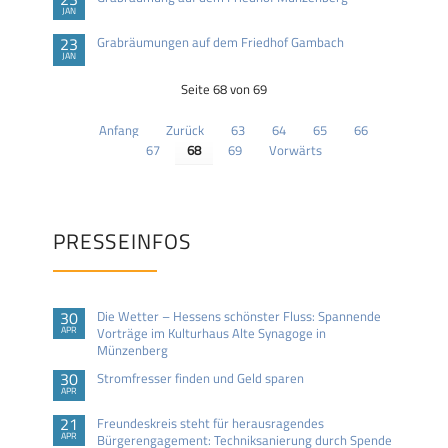
JAN
23
Grabräumungen auf dem Friedhof Gambach
JAN
Seite 68 von 69
Anfang
Zurück
63
64
65
66
67
68
69
Vorwärts
PRESSEINFOS
30
Die Wetter – Hessens schönster Fluss: Spannende
APR
Vorträge im Kulturhaus Alte Synagoge in
Münzenberg
30
Stromfresser finden und Geld sparen
APR
21
Freundeskreis steht für herausragendes
APR
Bürgerengagement: Techniksanierung durch Spende