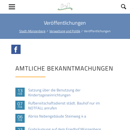
Veröffentlichungen
Stadt-Münzenberg
Verwaltung und Politik
Veröffentlichungen
Facebook
AMTLICHE BEKANNTMACHUNGEN
13
Satzung über die Benutzung der
FEB
Kindertageseinrichtungen
07
Rufbereitschaftsdienst städt. Bauhof nur im
FEB
NOTFALL anrufen
06
Abriss Nebengebäude Steinweg 4 a
FEB
23
Grabräumung auf dem Friedhof Münzenberg