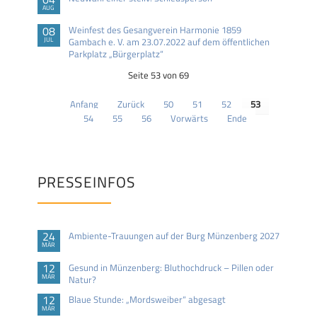
AUG
08
Weinfest des Gesangverein Harmonie 1859
JUL
Gambach e. V. am 23.07.2022 auf dem öffentlichen
Parkplatz „Bürgerplatz“
Seite 53 von 69
Anfang
Zurück
50
51
52
53
54
55
56
Vorwärts
Ende
PRESSEINFOS
24
Ambiente-Trauungen auf der Burg Münzenberg 2027
MÄR
12
Gesund in Münzenberg: Bluthochdruck – Pillen oder
MÄR
Natur?
12
Blaue Stunde: „Mordsweiber“ abgesagt
MÄR