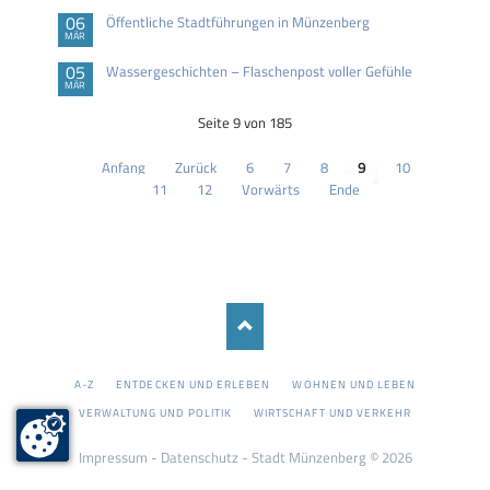
06
Öffentliche Stadtführungen in Münzenberg
MÄR
05
Wassergeschichten – Flaschenpost voller Gefühle
MÄR
Seite 9 von 185
Anfang
Zurück
6
7
8
9
10
11
12
Vorwärts
Ende
NAVIGATION
A-Z
ENTDECKEN UND ERLEBEN
WOHNEN UND LEBEN
ÜBERSPRINGEN
VERWALTUNG UND POLITIK
WIRTSCHAFT UND VERKEHR
Impressum
-
Datenschutz
- Stadt Münzenberg © 2026