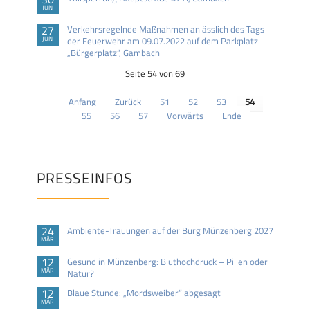
JUN
27
Verkehrsregelnde Maßnahmen anlässlich des Tags
JUN
der Feuerwehr am 09.07.2022 auf dem Parkplatz
„Bürgerplatz“, Gambach
Seite 54 von 69
Anfang
Zurück
51
52
53
54
55
56
57
Vorwärts
Ende
PRESSEINFOS
24
Ambiente-Trauungen auf der Burg Münzenberg 2027
MÄR
12
Gesund in Münzenberg: Bluthochdruck – Pillen oder
MÄR
Natur?
12
Blaue Stunde: „Mordsweiber“ abgesagt
MÄR