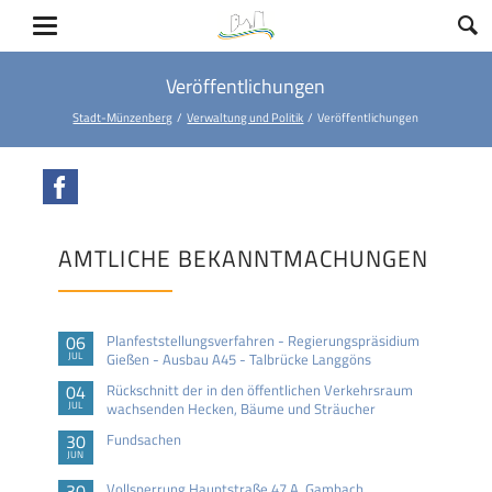
Veröffentlichungen
Stadt-Münzenberg
Verwaltung und Politik
Veröffentlichungen
Facebook
AMTLICHE BEKANNTMACHUNGEN
06
Planfeststellungsverfahren - Regierungspräsidium
JUL
Gießen - Ausbau A45 - Talbrücke Langgöns
04
Rückschnitt der in den öffentlichen Verkehrsraum
JUL
wachsenden Hecken, Bäume und Sträucher
30
Fundsachen
JUN
30
Vollsperrung Hauptstraße 47 A, Gambach