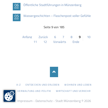
06
Öffentliche Stadtführungen in Münzenberg
MÄR
05
Wassergeschichten – Flaschenpost voller Gefühle
MÄR
Seite 9 von 185
Anfang
Zurück
6
7
8
9
10
11
12
Vorwärts
Ende
NAVIGATION
A-Z
ENTDECKEN UND ERLEBEN
WOHNEN UND LEBEN
ÜBERSPRINGEN
VERWALTUNG UND POLITIK
WIRTSCHAFT UND VERKEHR
Impressum
-
Datenschutz
- Stadt Münzenberg © 2026